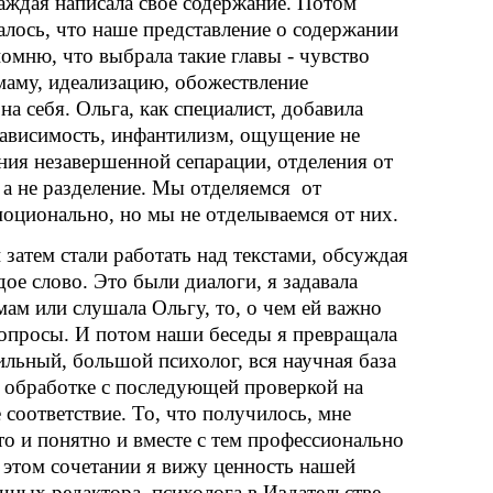
каждая написала свое содержание. Потом
залось, что наше представление о содержании
омню, что выбрала такие главы - чувство
маму, идеализацию, обожествление
а себя. Ольга, как специалист, добавила
зависимость, инфантилизм, ощущение не
ния незавершенной сепарации, отделения от
 а не разделение. Мы отделяемся от
моционально, но мы не отделываемся от них.
затем стали работать над текстами, обсуждая
дое слово. Это были диалоги, я задавала
ам или слушала Ольгу, то, о чем ей важно
 вопросы. И потом наши беседы я превращала
ильный, большой психолог, вся научная база
й обработке с последующей проверкой на
 соответствие. То, что получилось, мне
то и понятно и вместе с тем профессионально
В этом сочетании я вижу ценность нашей
учных редактора–психолога в Издательстве