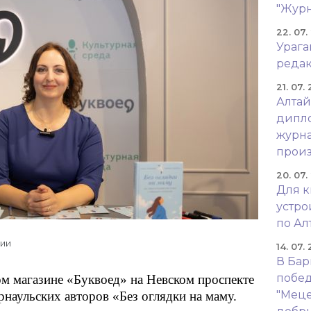
"Журн
22. 07.
Урага
реда
21. 07.
Алтай
дипло
журна
произ
20. 07.
Для к
устр
по Ал
ции
14. 07.
В Бар
побед
м магазине «Буквоед» на Невском проспекте
"Меце
рнаульских авторов «Без оглядки на маму.