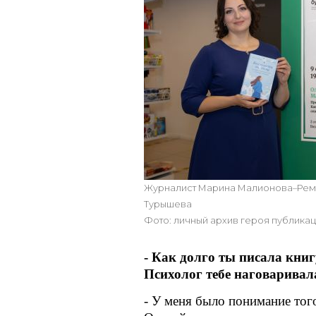
Журналист Марина Малионова–Ремп
Турышева
Фото: личный архив героя публика
-
Как долго ты писала книг
Психолог тебе наговарива
- У меня было понимание того