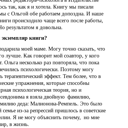
ь так, как я и хотела. Книгу мы писали
 мы с Ольгой обе работаем допоздна. И наше
книги происходило чаще всего после работы,
Но результатом я довольна.
 экземпляр книги?
подарила моей маме. Могу точно сказать, что
о лучше. Как говорит мой соавтор, у кого
т. Ольга несколько раз повторяла, что пока
лечились психологически. Поэтому могу
ть терапевтический эффект. Тем более, что в
ческие упражнения, которые способны
рная психологическая теория, но и
псевдонима я взяла двойную фамилию,
амилию деда: Малионова-Ремпель. Это было
й семье из-за репрессий пришлось в советские
илии. Я не могу объяснить почему, но мне
мир, в жизнь.