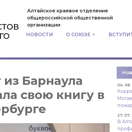
Алтайское краевое отделение
общероссийской общественной
организации
НОВОСТИ
О СОЮЗЕ
ВСТУПИ
Нов
 из Барнаула
04. 08
ла свою книгу в
Корре
Мотае
ербурге
пожар
27. 07.
В Алт
проф