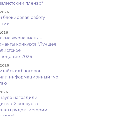
алистский пленэр"
 2026
н блокировал работу
кции
 2026
ские журналисты –
манты конкурса "Лучшее
листское
ведение-2026"
 2026
итайских блогеров
оили информационный тур
таю
 2026
науле наградили
ителей конкурса
наты рядом: истории