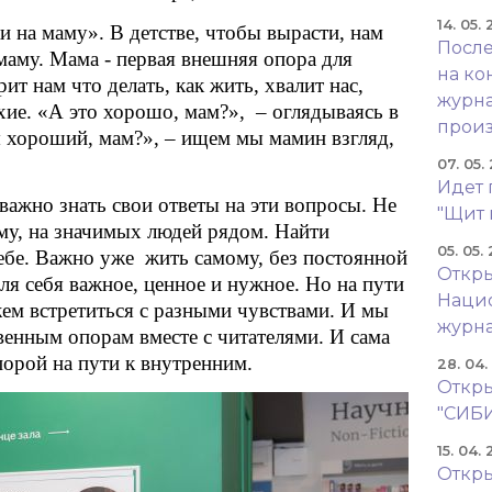
14. 05.
и на маму». В детстве, чтобы вырасти, нам
После
маму. Мама - первая внешняя опора для
на ко
ит нам что делать, как жить, хвалит нас,
журна
ие. «А это хорошо, мам?», – оглядываясь в
произ
я хороший, мам?», – ищем мы мамин взгляд,
07. 05.
Идет 
важно знать свои ответы на эти вопросы. Не
"Щит 
аму, на значимых людей рядом. Найти
05. 05.
ебе. Важно уже жить самому, без постоянной
Откры
ля себя важное, ценное и нужное. Но на пути
Наци
ем встретиться с разными чувствами. И мы
журн
венным опорам вместе с читателями. И сама
порой на пути к внутренним.
28. 04
Откры
"СИБ
15. 04.
Откры