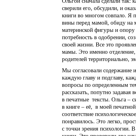
Ольгой сначала сделали так: 
сверили его, обсудили, и ока
книги во многом совпало. Я п
вины перед мамой, обиду на 
материнской фигуры и опору н
потребность в одобрении, со
своей жизни. Все это проявле
мамы. Это именно отделение,
родителей территориально, э
Мы согласовали содержание и 
каждую главу и подглаву, каж
вопросы по определенным тем
рассказать, попутно задавая
в печатные тексты. Ольга – с
в книге – её, в моей печатно
соответствие психологическое
понравилось. Это легко, прос
с точки зрения психологии. 
книги. Это проверили два на