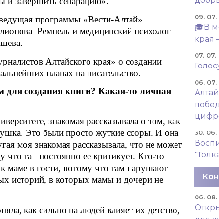
добры
ы и завершить сепарацию».
09. 07.
 ведущая программы «Вести-Алтай»
🎓В м
алионова–Ремпель и медицинский психолог
края 
ышева.
07. 07.
рналистов Алтайского края» о создании
Голос
 дальнейших планах на писательство.
06. 07.
ом для создания книги? Какая-то личная
Алтай
побед
цифр
иверситете, знакомая рассказывала о том, как
бушка. Это были просто жуткие ссоры. И она
30. 06.
Восп
угая моя знакомая рассказывала, что не может
"Толк
у что та постоянно ее критикует. Кто-то
 к маме в гости, потому что там нарушают
Кон
х историй, в которых мамы и дочери не
06. 08
Откры
няла, как сильно на людей влияет их детство,