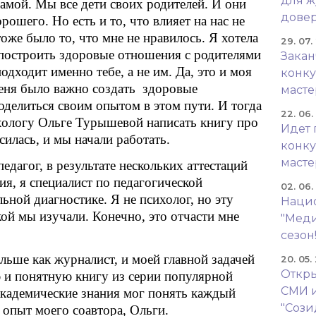
для ж
мамой. Мы все дети своих родителей. И они
довер
ошего. Но есть и то, что влияет на нас не
тоже было то, что мне не нравилось. Я хотела
29. 07.
 построить здоровые отношения с родителями
Закан
одходит именно тебе, а не им. Да, это и моя
конку
еня было важно создать здоровые
масте
оделиться своим опытом в этом пути. И тогда
22. 06
хологу Ольге Турышевой написать книгу про
Идет 
силась, и мы начали работать.
конку
масте
едагог, в результате нескольких аттестаций
ия, я специалист по педагогической
02. 06
ной диагностике. Я не психолог, но эту
Наци
кой мы изучали. Конечно, это отчасти мне
"Меди
сезон
ольше как журналист, и моей главной задачей
20. 05.
Откры
 и понятную книгу из серии популярной
СМИ 
кадемические знания мог понять каждый
"Сози
о опыт моего соавтора, Ольги.