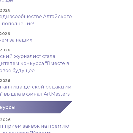
х дел"
 2026
едиасообществе Алтайского
– пополнение!
 2026
уем за наших
 2026
ский журналист стала
ителем конкурса "Вместе в
овое будущее"
 2026
итанница детской редакции
а" вышла в финал ArtMasters
курсы
. 2026
т прием заявок на премию