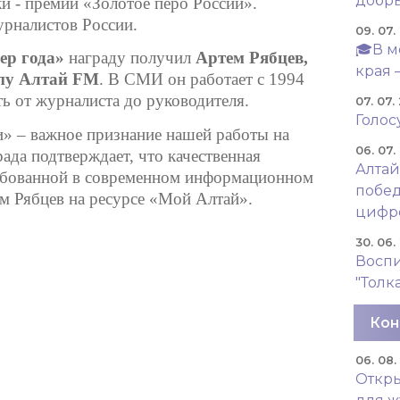
добры
ки - премии «Золотое перо России».
урналистов России.
09. 07.
🎓В м
ер года»
награду получил
Артем Рябцев,
края 
пу Алтай FM
. В СМИ он работает с 1994
ть от журналиста до руководителя.
07. 07.
Голос
» – важное признание нашей работы на
06. 07.
ада подтверждает, что качественная
Алтай
ребованной в современном информационном
побед
ем Рябцев на ресурсе «Мой Алтай».
цифр
30. 06.
Восп
"Толк
Кон
06. 08
Откры