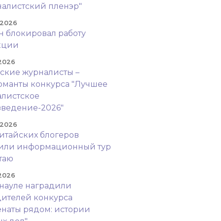
алистский пленэр"
 2026
н блокировал работу
кции
 2026
ские журналисты –
манты конкурса "Лучшее
листское
ведение-2026"
 2026
итайских блогеров
оили информационный тур
таю
 2026
науле наградили
ителей конкурса
наты рядом: истории