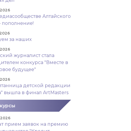
х дел"
 2026
едиасообществе Алтайского
– пополнение!
 2026
уем за наших
 2026
ский журналист стала
ителем конкурса "Вместе в
овое будущее"
 2026
итанница детской редакции
а" вышла в финал ArtMasters
курсы
. 2026
т прием заявок на премию