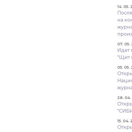
14. 05.
После
на ко
журна
произ
07. 05.
Идет 
"Щит 
05. 05.
Откры
Наци
журн
28. 04
Откры
"СИБ
15. 04.
Откры