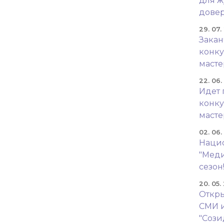
для ж
довер
29. 07.
Закан
конку
масте
22. 06
Идет 
конку
масте
02. 06
Наци
"Меди
сезон
20. 05.
Откры
СМИ 
"Сози