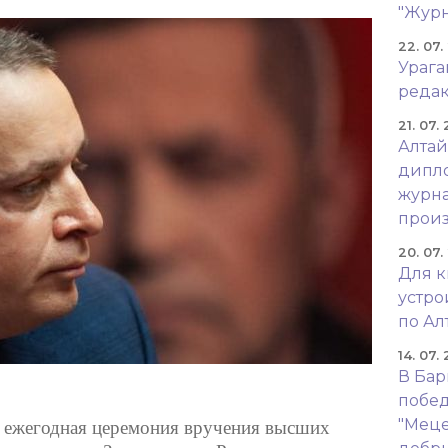
"Журн
22. 07.
Урага
реда
21. 07.
Алтай
дипло
журна
произ
20. 07.
Для к
устр
по Ал
14. 07.
В Бар
побед
"Меце
ь ежегодная церемония вручения высших