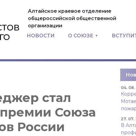
Алтайское краевое отделение
общероссийской общественной
организации
НОВОСТИ
О СОЮЗЕ
ВСТУПИ
Нов
04. 08
джер стал
Корре
Мотае
 премии Союза
пожар
27. 07.
ов России
В Алт
проф