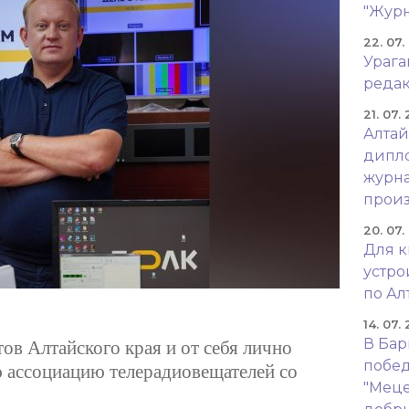
"Журн
22. 07.
Урага
реда
21. 07.
Алтай
дипло
журна
произ
20. 07.
Для к
устр
по Ал
14. 07.
В Бар
в Алтайского края и от себя лично
побед
 ассоциацию телерадиовещателей со
"Меце