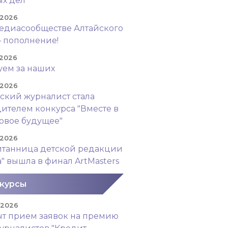
х дел"
 2026
едиасообществе Алтайского
– пополнение!
 2026
уем за наших
 2026
ский журналист стала
ителем конкурса "Вместе в
овое будущее"
 2026
итанница детской редакции
а" вышла в финал ArtMasters
курсы
. 2026
т прием заявок на премию