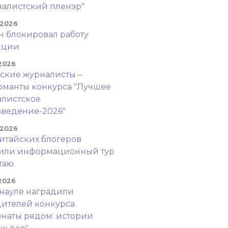
алистский пленэр"
 2026
н блокировал работу
кции
 2026
ские журналисты –
манты конкурса "Лучшее
листское
ведение-2026"
 2026
итайских блогеров
оили информационный тур
таю
 2026
науле наградили
ителей конкурса
наты рядом: истории