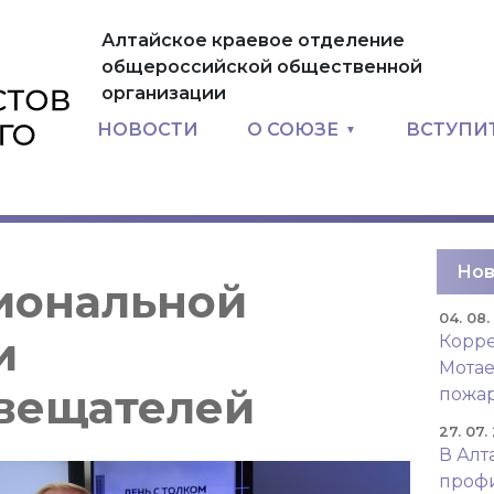
Алтайское краевое отделение
общероссийской общественной
организации
НОВОСТИ
О СОЮЗЕ
ВСТУПИ
Нов
циональной
04. 08
и
Корре
Мотае
вещателей
пожар
27. 07.
В Алт
проф