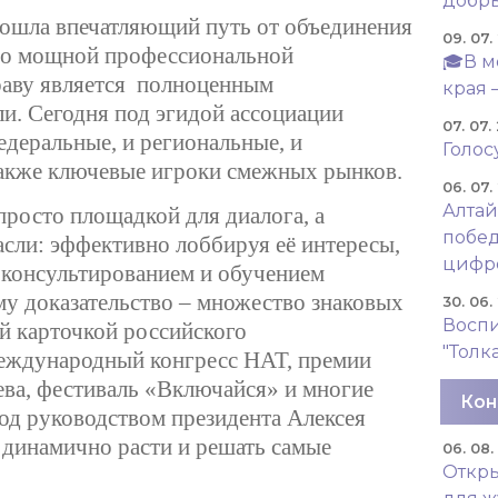
добры
рошла впечатляющий путь от объединения
09. 07.
до мощной профессиональной
🎓В м
праву является полноценным
края 
ли. Сегодня под эгидой ассоциации
07. 07.
деральные, и региональные, и
Голос
 также ключевые игроки смежных рынков.
06. 07.
Алтай
просто площадкой для диалога, а
побед
сли: эффективно лоббируя её интересы,
цифр
 консультированием и обучением
му доказательство – множество знаковых
30. 06.
Восп
й карточкой российского
"Толк
еждународный конгресс НАТ, премии
ева, фестиваль «Включайся» и многие
Кон
од руководством президента Алексея
динамично расти и решать самые
06. 08
Откры