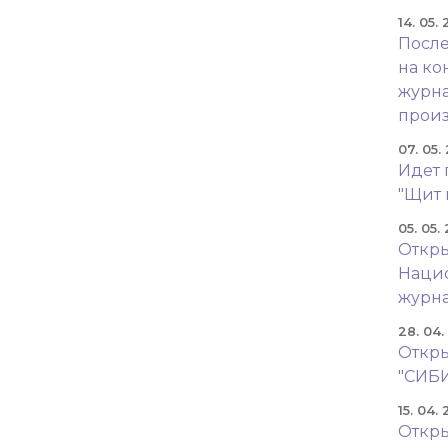
14. 05.
После
на ко
журна
произ
07. 05.
Идет 
"Щит 
05. 05.
Откры
Наци
журн
28. 04
Откры
"СИБ
15. 04.
Откры