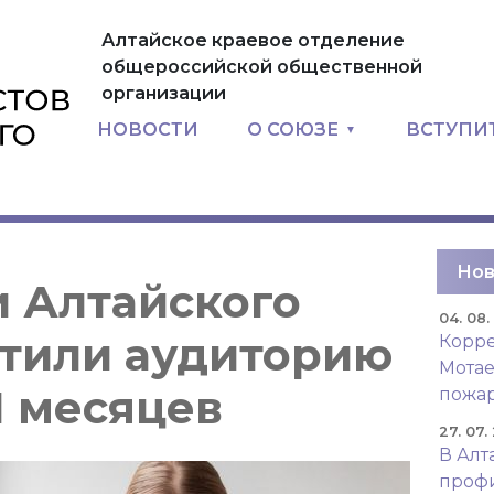
Алтайское краевое отделение
общероссийской общественной
организации
НОВОСТИ
О СОЮЗЕ
ВСТУПИ
Нов
и Алтайского
04. 08
стили аудиторию
Корре
Мотае
11 месяцев
пожар
27. 07.
В Алт
проф