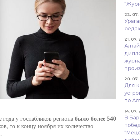
"Журн
22. 07.
Урага
реда
21. 07.
Алтай
дипло
журна
произ
20. 07.
Для к
устр
по Ал
14. 07.
В Бар
е года у госпабликов региона
было более 540
побед
в, то к концу ноября их количество
"Меце
.