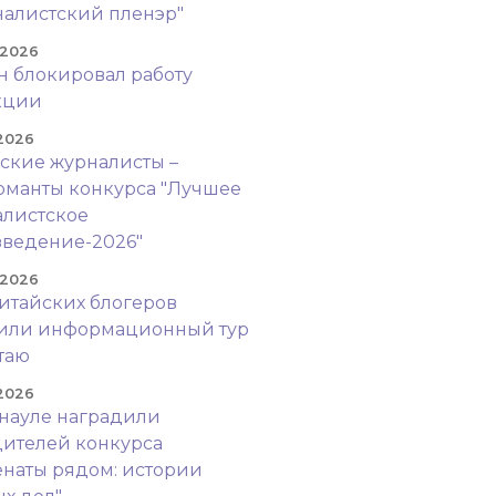
алистский пленэр"
 2026
н блокировал работу
кции
 2026
ские журналисты –
манты конкурса "Лучшее
листское
ведение-2026"
 2026
итайских блогеров
оили информационный тур
таю
 2026
науле наградили
ителей конкурса
наты рядом: истории