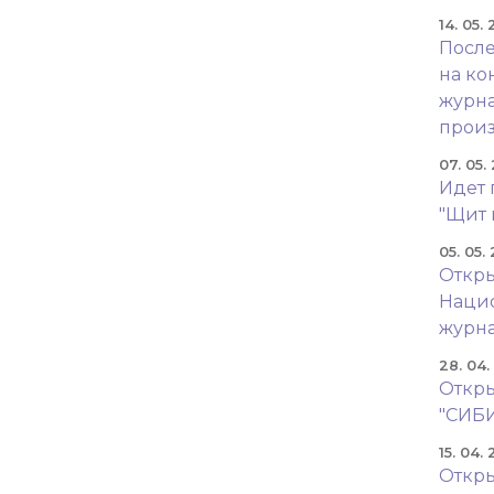
14. 05.
После
на ко
журна
произ
07. 05.
Идет 
"Щит 
05. 05.
Откры
Наци
журн
28. 04
Откры
"СИБ
15. 04.
Откры