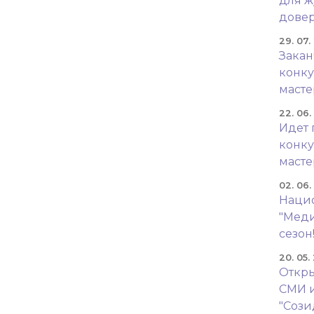
для ж
довер
29. 07.
Закан
конку
масте
22. 06
Идет 
конку
масте
02. 06
Наци
"Меди
сезон
20. 05.
Откры
СМИ 
"Сози