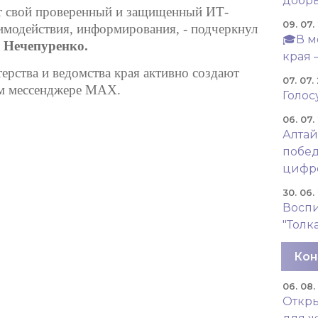
добры
ает свой проверенный и защищенный ИТ-
09. 07.
имодействия, информирования, - подчеркнул
🎓В м
 Нечепуренко.
края 
ерства и ведомства края активно создают
07. 07.
ом мессенджере MAX.
Голос
06. 07.
Алтай
побед
цифр
30. 06.
Восп
"Толк
Кон
06. 08
Откры