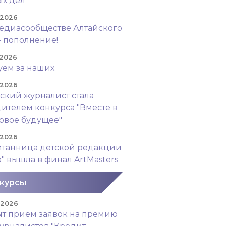
х дел"
 2026
едиасообществе Алтайского
– пополнение!
 2026
уем за наших
 2026
ский журналист стала
ителем конкурса "Вместе в
овое будущее"
 2026
итанница детской редакции
а" вышла в финал ArtMasters
курсы
. 2026
т прием заявок на премию