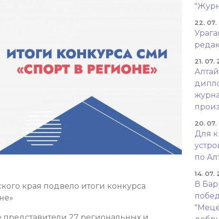
"Журн
22. 07.
Урага
реда
21. 07.
Алтай
дипло
журна
произ
20. 07.
Для к
устр
по Ал
14. 07.
В Бар
кого края подвело итоги конкурса
побед
не»
"Меце
е представители 27 региональных и