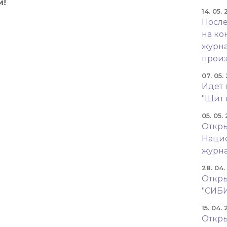
й!
14. 05.
После
на ко
журна
произ
07. 05.
Идет 
"Щит 
05. 05.
Откры
Наци
журн
28. 04
Откры
"СИБ
15. 04.
Откры