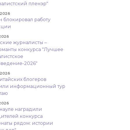
алистский пленэр"
 2026
н блокировал работу
кции
 2026
ские журналисты –
манты конкурса "Лучшее
листское
ведение-2026"
 2026
итайских блогеров
оили информационный тур
таю
 2026
науле наградили
ителей конкурса
наты рядом: истории