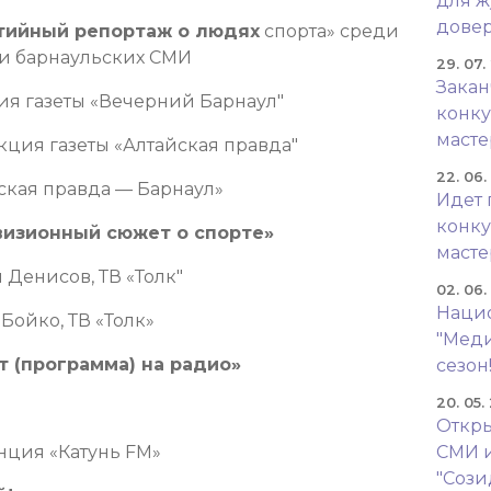
для ж
довер
тийный репортаж о людях
спорта» среди
и барнаульских СМИ
29. 07.
Закан
ция газеты «Вечерний Барнаул"
конку
масте
кция газеты «Алтайская правда"
22. 06
ская правда — Барнаул»
Идет 
конку
изионный сюжет о спорте»
масте
 Денисов, ТВ «Толк"
02. 06
Наци
Бойко, ТВ «Толк»
"Меди
 (программа) на радио»
сезон
20. 05.
Откры
анция «Катунь FM»
СМИ 
"Сози