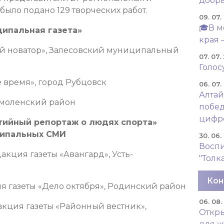
добры
ыло подано 129 творческих работ.
09. 07.
🎓В м
ипальная газета»
края 
кий новатор», Залесовский муниципальный
07. 07.
Голос
е время», город Рубцовск
06. 07.
Алтай
 Смоленский район
побед
цифр
ийный репортаж о людях спорта»
ципальных СМИ
30. 06.
Восп
дакция газеты «Авангард», Усть-
"Толк
Кон
ия газеты «Дело октября», Родинский район
06. 08
акция газеты «Районный вестник»,
Откры