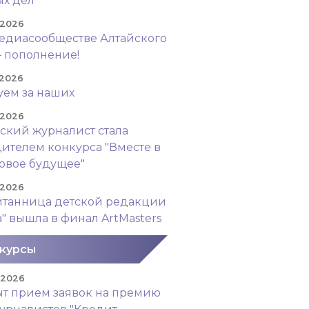
х дел"
 2026
едиасообществе Алтайского
– пополнение!
 2026
уем за наших
 2026
ский журналист стала
ителем конкурса "Вместе в
овое будущее"
 2026
итанница детской редакции
а" вышла в финал ArtMasters
курсы
. 2026
т прием заявок на премию